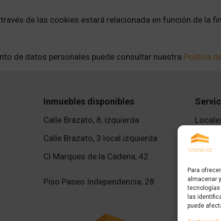
avés de las cookies estará relacionada en función de la fina
nto de datos personales puede consultar nuestra
Política d
Inmuebles disponibles
Servic
Calle Brazato, 8, izquierda
Locales
Calle Brazato, 3 local izquierda
Oficina
Cl Marques de la Cadena, 42
Pisos e
Para ofrece
almacenar y
Piso Paseo Independencia, 28
tecnologías
las identifi
puede afect