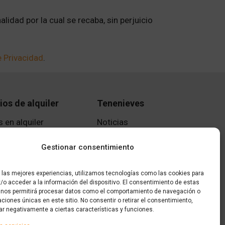
lidad por la cual se recaba, sin perjuicio
e Privacidad
.
ios de alquiler
Tenenieves
 en alquiler
Noticias
s en alquiler
Avisos legales
Gestionar consentimiento
n alquiler
r las mejores experiencias, utilizamos tecnologías como las cookies para
/o acceder a la información del dispositivo. El consentimiento de estas
 nos permitirá procesar datos como el comportamiento de navegación o
caciones únicas en este sitio. No consentir o retirar el consentimiento,
ar negativamente a ciertas características y funciones.