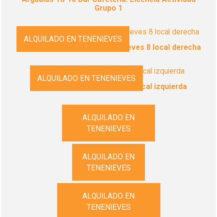
Grupo 1
ALQUILADO EN TENENIEVES
Plaza Nuestra Señora de las Nieves 8 local derecha
ALQUILADO EN TENENIEVES
Casablanca | Calle Balaitus 1 local izquierda
ALQUILADO EN
Brazato 4 Local Izquierda
TENENIEVES
ALQUILADO EN
Brazato 5 izquierda
TENENIEVES
ALQUILADO EN
Brazato 6 Derecha delantera
TENENIEVES