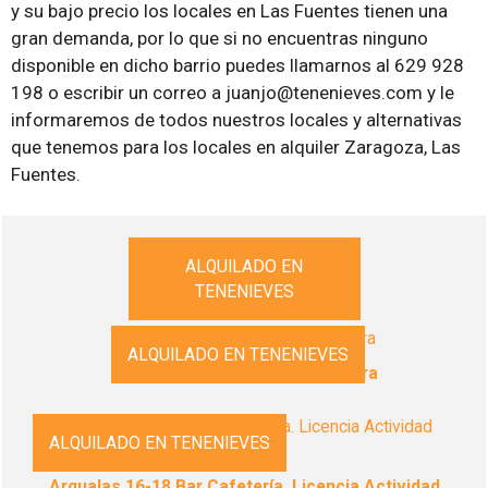
y su bajo precio los locales en Las Fuentes tienen una
gran demanda, por lo que si no encuentras ninguno
disponible en dicho barrio puedes llamarnos al 629 928
198 o escribir un correo a juanjo@tenenieves.com y le
informaremos de todos nuestros locales y alternativas
que tenemos para los locales en alquiler Zaragoza, Las
Fuentes.
ALQUILADO EN
Calle Riglos 10 local derecha
TENENIEVES
ALQUILADO EN TENENIEVES
Calle Balaitus 11 derecha trasera
ALQUILADO EN TENENIEVES
Argualas 16-18 Bar Cafetería. Licencia Actividad