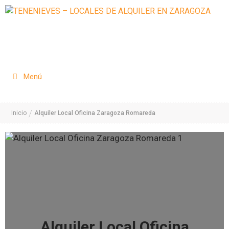
Saltar
al
contenido
Menú
/
Inicio
Alquiler Local Oficina Zaragoza Romareda
Alquiler Local Oficina