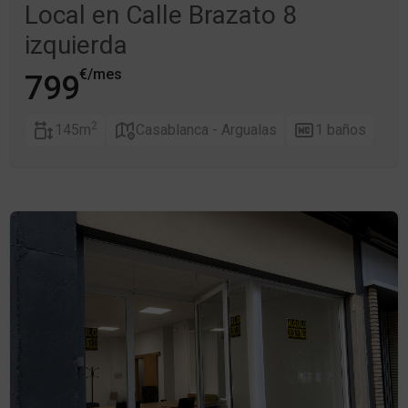
Local en Calle Brazato 8
izquierda
€/mes
799
2
145m
Casablanca - Argualas
1 baños