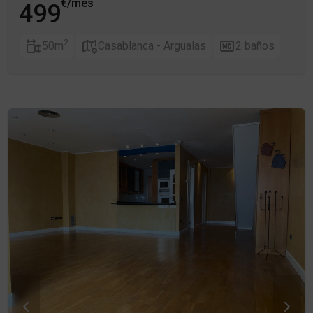
€/mes
499
2
50m
Casablanca - Argualas
2 baños