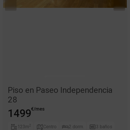
Piso en Paseo Independencia
28
€/mes
1499
2
123m
Centro
2 dorm.
3 baños