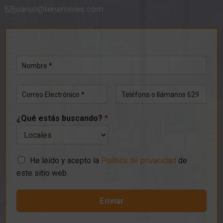
juanjo@tenenieves.com
N
o
m
C
T
b
o
e
r
r
l
e
¿Qué estás buscando?
*
r
é
*
e
f
o
o
E
n
l
C
o
He leído y acepto la
Política de privacidad
de
e
a
este sitio web.
c
s
t
i
r
l
Enviar
ó
l
n
a