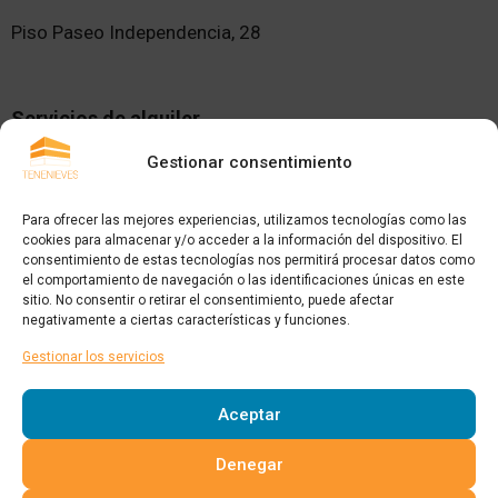
Piso Paseo Independencia, 28
Servicios de alquiler
Locales en alquiler
Gestionar consentimiento
Oficinas en alquiler
Para ofrecer las mejores experiencias, utilizamos tecnologías como las
Pisos en alquiler
cookies para almacenar y/o acceder a la información del dispositivo. El
consentimiento de estas tecnologías nos permitirá procesar datos como
el comportamiento de navegación o las identificaciones únicas en este
Tenenieves
sitio. No consentir o retirar el consentimiento, puede afectar
negativamente a ciertas características y funciones.
Noticias
Gestionar los servicios
Avisos legales
Aceptar
Denegar