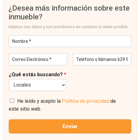
¿Desea más información sobre este
inmueble?
Déjenos sus datos y nos pondremos en contacto lo antes posible
N
o
m
C
T
b
o
e
r
r
l
e
¿Qué estás buscando?
*
r
é
*
e
f
o
o
E
n
l
C
o
He leído y acepto la
Política de privacidad
de
e
a
este sitio web.
c
s
t
i
r
l
Enviar
ó
l
n
a