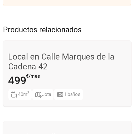
i
s
c
d
o
e
*
v
e
Productos relacionados
r
i
f
i
Local en Calle Marques de la
c
a
Cadena 42
c
i
€/mes
499
ó
n
2
40m
Jota
1 baños