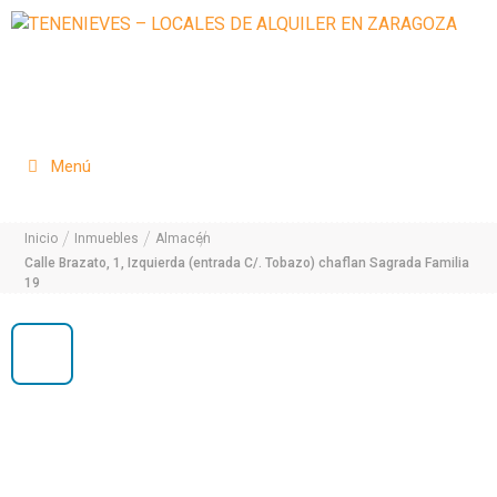
Saltar
al
contenido
Menú
/
/
/
Inicio
Inmuebles
Almacén
Calle Brazato, 1, Izquierda (entrada C/. Tobazo) chaflan Sagrada Familia
19
1 / 22