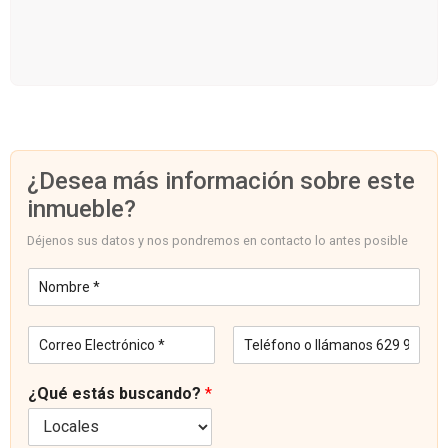
¿Desea más información sobre este
inmueble?
Déjenos sus datos y nos pondremos en contacto lo antes posible
N
o
m
C
T
b
o
e
r
r
l
e
¿Qué estás buscando?
*
r
é
*
e
f
o
o