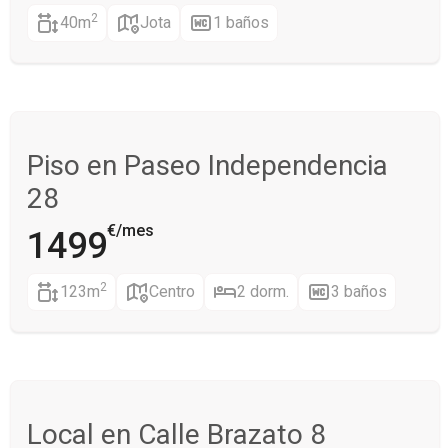
2
40m
Jota
1 baños
Piso en Paseo Independencia
28
€/mes
1499
2
123m
Centro
2 dorm.
3 baños
Local en Calle Brazato 8