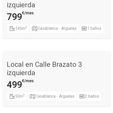
izquierda
€/mes
799
2
145m
Casablanca - Argualas
1 baños
Local en Calle Brazato 3
izquierda
€/mes
499
2
50m
Casablanca - Argualas
2 baños