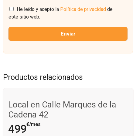
E
n
l
C
o
He leído y acepto la
Política de privacidad
de
e
a
este sitio web.
c
s
t
i
r
l
Enviar
ó
l
n
a
i
s
c
d
o
e
*
v
e
Productos relacionados
r
i
f
i
Local en Calle Marques de la
c
a
Cadena 42
c
i
€/mes
499
ó
n