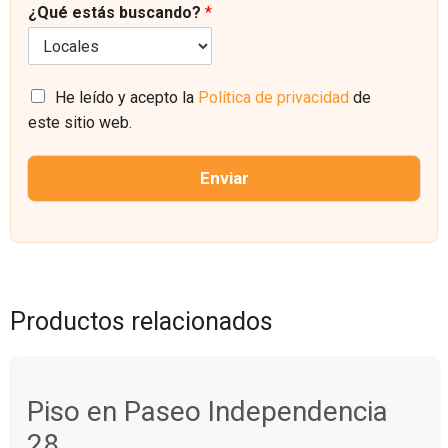
¿Qué estás buscando?
*
r
é
*
e
f
o
o
E
n
l
C
o
He leído y acepto la
Política de privacidad
de
e
a
este sitio web.
c
s
t
i
r
l
Enviar
ó
l
n
a
i
s
c
d
o
e
*
v
e
Productos relacionados
r
i
f
i
Piso en Paseo Independencia
c
a
28