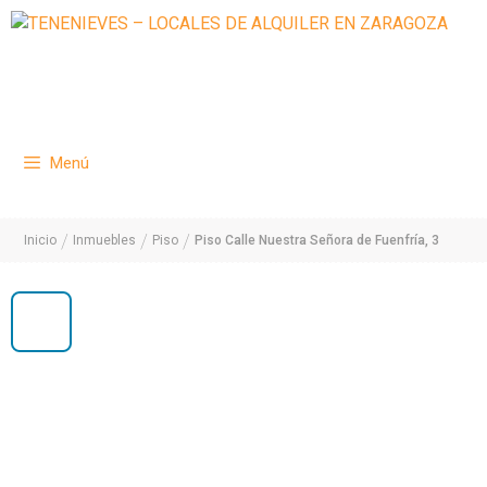
Saltar
al
contenido
Menú
/
/
/
Inicio
Inmuebles
Piso
Piso Calle Nuestra Señora de Fuenfría, 3
1 / 16