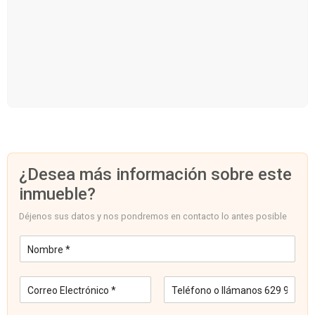
¿Desea más información sobre este
inmueble?
Déjenos sus datos y nos pondremos en contacto lo antes posible
N
o
m
C
T
b
o
e
r
r
l
e