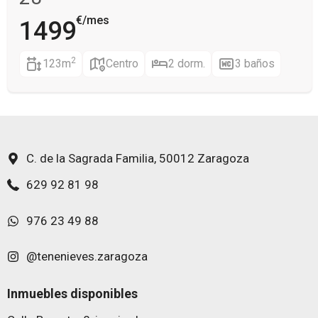
c
i
€/mes
1499
ó
n
2
123m
Centro
2 dorm.
3 baños
C. de la Sagrada Familia, 50012 Zaragoza
629 92 81 98
976 23 49 88
@tenenieves.zaragoza
Inmuebles disponibles