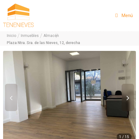
Saltar
al
Menú
contenido
/
/
/
Inicio
Inmuebles
Almacén
Plaza Ntra. Sra. de las Nieves, 12, derecha
1 / 15