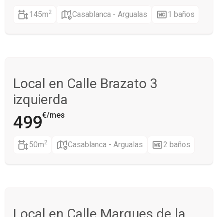
n
2
145m
Casablanca - Argualas
1 baños
Local en Calle Brazato 3
izquierda
€/mes
499
2
50m
Casablanca - Argualas
2 baños
Local en Calle Marques de la