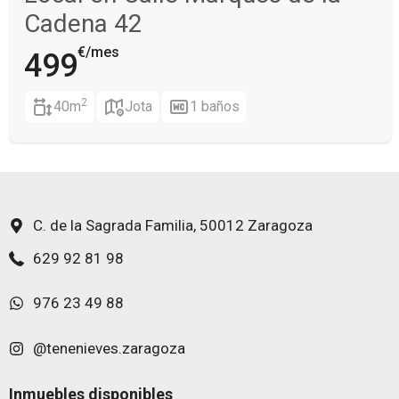
Cadena 42
€/mes
499
2
40m
Jota
1 baños
C. de la Sagrada Familia, 50012 Zaragoza
629 92 81 98
976 23 49 88
@tenenieves.zaragoza
Inmuebles disponibles