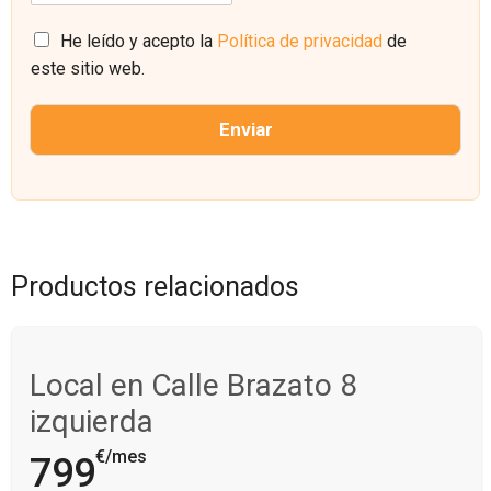
E
n
l
C
o
He leído y acepto la
Política de privacidad
de
e
a
este sitio web.
c
s
t
i
r
l
Enviar
ó
l
n
a
i
s
c
d
o
e
*
v
e
Productos relacionados
r
i
f
i
Local en Calle Brazato 8
c
a
izquierda
c
i
€/mes
799
ó