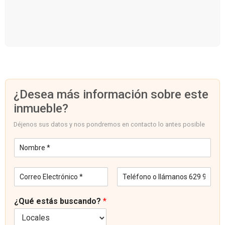
¿Desea más información sobre este
inmueble?
Déjenos sus datos y nos pondremos en contacto lo antes posible
N
o
m
C
T
b
o
e
r
r
l
e
¿Qué estás buscando?
*
r
é
*
e
f
o
o