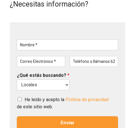
¿Necesitas información?
N
o
m
C
T
b
o
e
r
r
l
e
¿Qué estás buscando?
*
r
é
*
e
f
o
o
E
n
l
C
o
He leído y acepto la
Política de privacidad
e
a
de este sitio web.
c
s
t
i
r
l
Enviar
ó
l