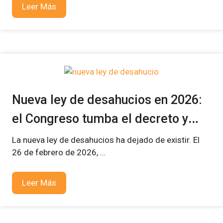
Leer Más
Nueva ley de desahucios en 2026:
el Congreso tumba el decreto y
esto es lo que debes saber
La nueva ley de desahucios ha dejado de existir. El
26 de febrero de 2026, …
Leer Más