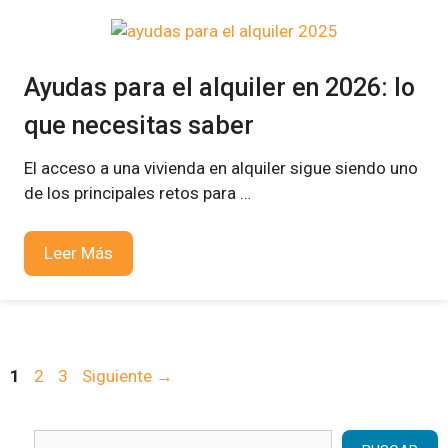
Ayudas para el alquiler en 2026: lo
que necesitas saber
El acceso a una vivienda en alquiler sigue siendo uno
de los principales retos para …
Leer Más
Página
Página
Página
1
2
3
Siguiente
→
Buscar