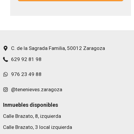
n
a
i
s
c
d
o
e
*
v
e
r
i
C. de la Sagrada Familia, 50012 Zaragoza
f
i
629 92 81 98
c
a
976 23 49 88
c
i
ó
@tenenieves.zaragoza
n
Inmuebles disponibles
Calle Brazato, 8, izquierda
Calle Brazato, 3 local izquierda