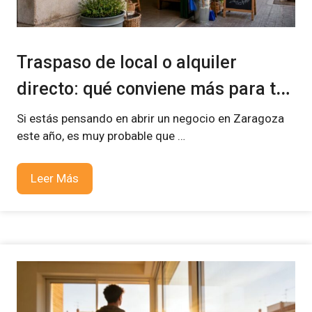
Traspaso de local o alquiler
directo: qué conviene más para tu
negocio en 2026
Si estás pensando en abrir un negocio en Zaragoza
este año, es muy probable que …
Leer Más