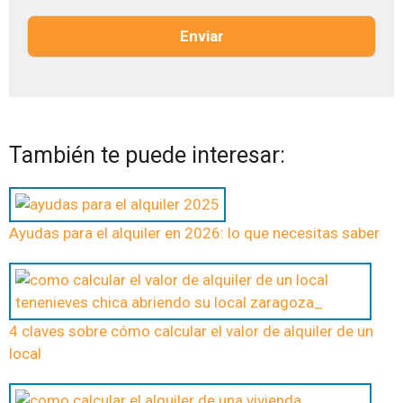
t
i
r
l
Enviar
ó
l
n
a
i
s
c
d
o
e
*
v
También te puede interesar:
e
r
i
f
i
Ayudas para el alquiler en 2026: lo que necesitas saber
c
a
c
i
ó
4 claves sobre cómo calcular el valor de alquiler de un
n
local