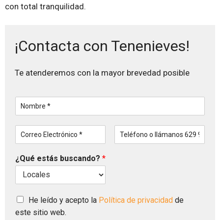
con total tranquilidad.
¡Contacta con Tenenieves!
Te atenderemos con la mayor brevedad posible
N
o
m
C
T
b
o
e
r
r
l
e
¿Qué estás buscando?
*
r
é
*
e
f
o
o
E
n
l
C
o
He leído y acepto la
Política de privacidad
de
e
a
este sitio web.
c
s