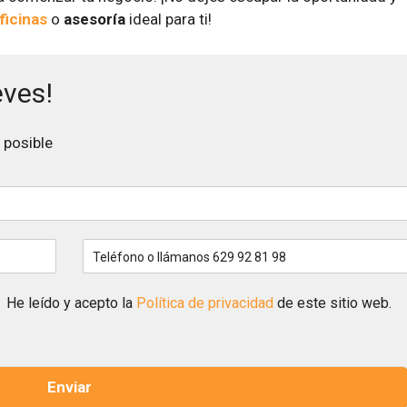
oficinas
o
asesoría
ideal para ti!
eves!
 posible
T
e
l
é
He leído y acepto la
Política de privacidad
de este sitio web.
f
o
n
o
Enviar