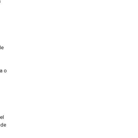
a
de
a o
el
 de