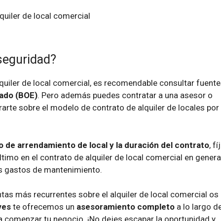
 seguridad?
lquiler de local comercial, es recomendable consultar fuent
tado (BOE)
. Pero además puedes contratar a una asesor o
arte sobre el modelo de contrato de alquiler de locales por
o de arrendamiento de local y la duración del contrato
, fí
ltimo en el contrato de alquiler de local comercial en general
os gastos de mantenimiento.
as más recurrentes sobre el alquiler de local comercial os
ves
te ofrecemos un
asesoramiento completo
a lo largo d
ra comenzar tu negocio. ¡No dejes escapar la oportunidad y