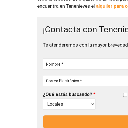
encuentra en Tenenieves el
alquiler para 
¡Contacta con Teneni
Te atenderemos con la mayor brevedad
N
o
m
C
b
o
r
r
e
C
¿Qué estás buscando?
*
r
*
a
e
s
o
i
E
l
l
l
e