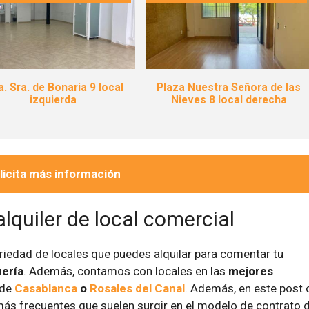
OFERTA
a. Sra. de Bonaria 9 local
Plaza Nuestra Señora de las
izquierda
Nieves 8 local derecha
licita más información
lquiler de local comercial
iedad de locales que puedes alquilar para comentar tu
ería
. Además, contamos con locales en las
mejores
 de
Casablanca
o
Rosales del Canal
. Además, en este post 
más frecuentes que suelen surgir en el modelo de contrato 